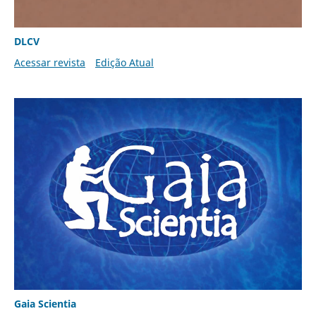
DLCV
Acessar revista
Edição Atual
Gaia Scientia