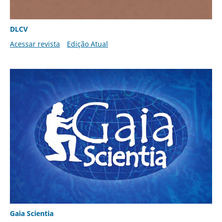
DLCV
Acessar revista
Edição Atual
Gaia Scientia