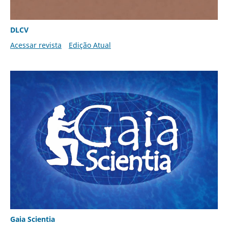
DLCV
Acessar revista
Edição Atual
Gaia Scientia