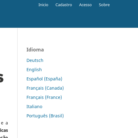
Inicio
Cadastro
Acesso
Sobre
Idioma
Deutsch
English
Español (España)
Français (Canada)
Français (France)
Italiano
Português (Brasil)
 e a
icas
ação