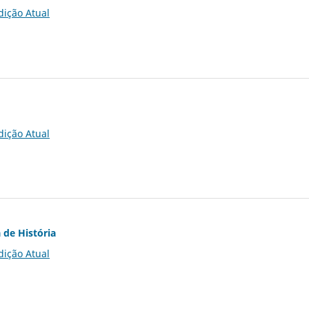
dição Atual
dição Atual
 de História
dição Atual