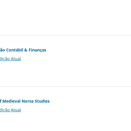
ção Contábil & Finanças
dição Atual
of Medieval Norse Studies
dição Atual