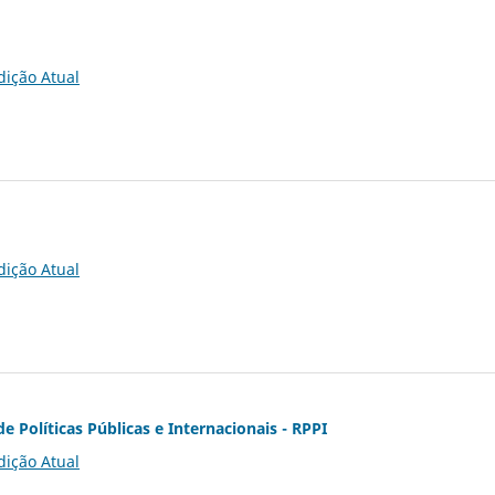
dição Atual
dição Atual
de Políticas Públicas e Internacionais - RPPI
dição Atual