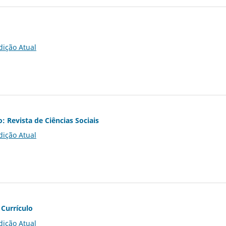
dição Atual
o: Revista de Ciências Sociais
dição Atual
 Currículo
dição Atual