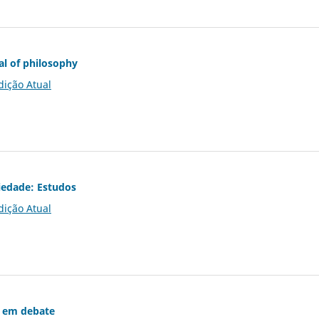
al of philosophy
dição Atual
iedade: Estudos
dição Atual
 em debate