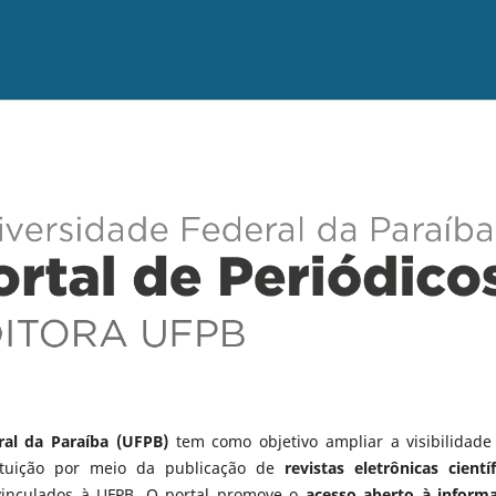
ral da Paraíba (UFPB)
tem como objetivo ampliar a visibilidade
tituição por meio da publicação de
revistas eletrônicas científ
vinculados à UFPB. O portal promove o
acesso aberto à inform