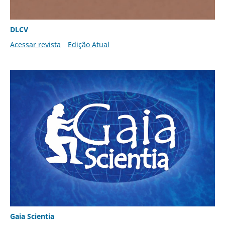
DLCV
Acessar revista
Edição Atual
Gaia Scientia