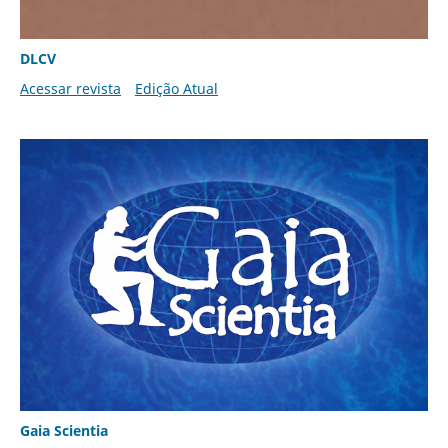
DLCV
Acessar revista
Edição Atual
Gaia Scientia