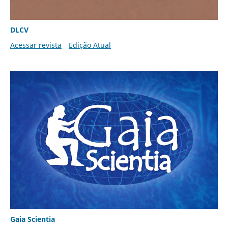
DLCV
Acessar revista
Edição Atual
Gaia Scientia