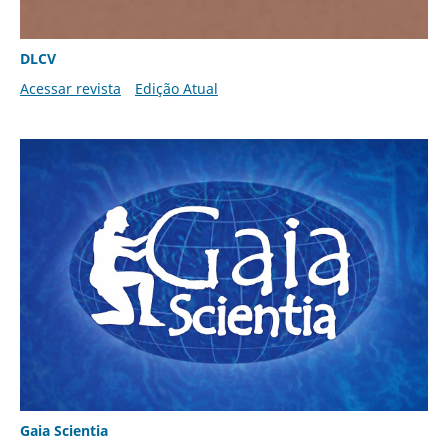
DLCV
Acessar revista
Edição Atual
Gaia Scientia