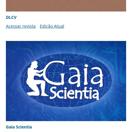
DLCV
Acessar revista
Edição Atual
Gaia Scientia