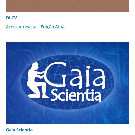
DLCV
Acessar revista
Edição Atual
Gaia Scientia