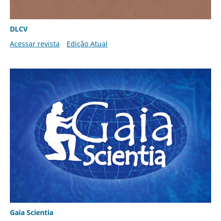
DLCV
Acessar revista
Edição Atual
Gaia Scientia