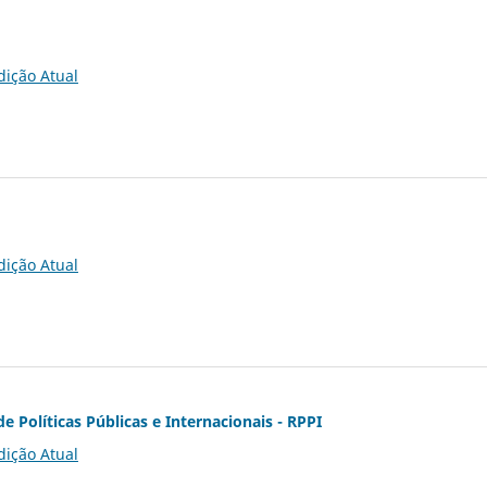
dição Atual
dição Atual
de Políticas Públicas e Internacionais - RPPI
dição Atual