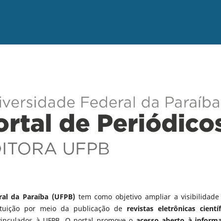
ral da Paraíba (UFPB)
tem como objetivo ampliar a visibilidade
tituição por meio da publicação de
revistas eletrônicas científ
vinculados à UFPB. O portal promove o
acesso aberto à inform