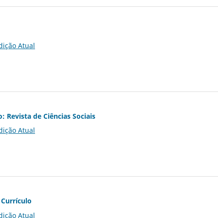
dição Atual
o: Revista de Ciências Sociais
dição Atual
 Currículo
dição Atual