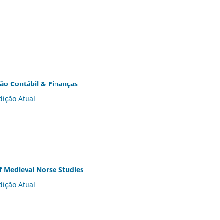
ção Contábil & Finanças
dição Atual
of Medieval Norse Studies
dição Atual