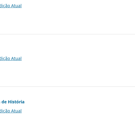
dição Atual
dição Atual
 de História
dição Atual