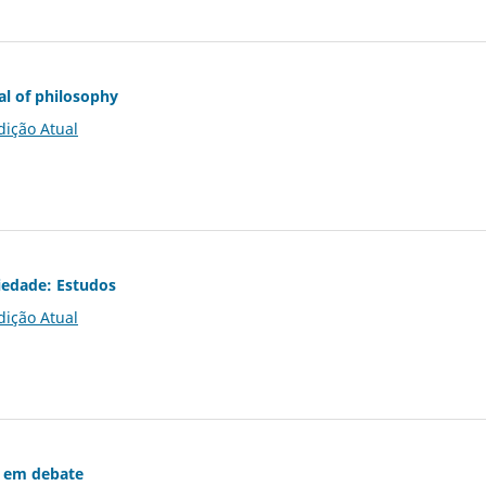
al of philosophy
dição Atual
iedade: Estudos
dição Atual
 em debate