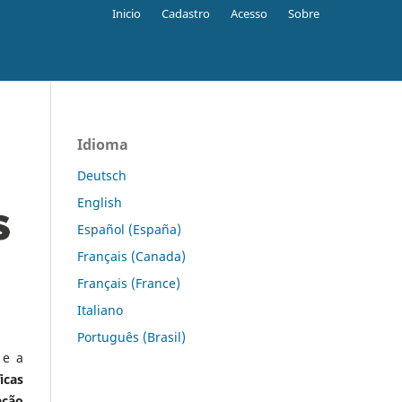
Inicio
Cadastro
Acesso
Sobre
Idioma
Deutsch
English
Español (España)
Français (Canada)
Français (France)
Italiano
Português (Brasil)
 e a
icas
ação