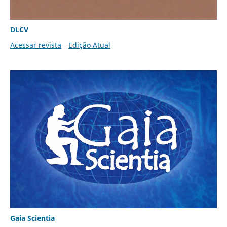
DLCV
Acessar revista
Edição Atual
Gaia Scientia