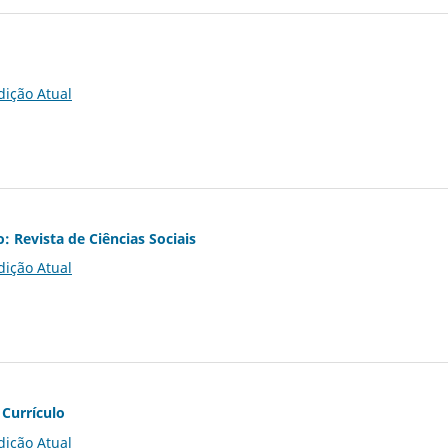
dição Atual
o: Revista de Ciências Sociais
dição Atual
 Currículo
dição Atual