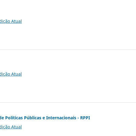
dição Atual
dição Atual
de Políticas Públicas e Internacionais - RPPI
dição Atual