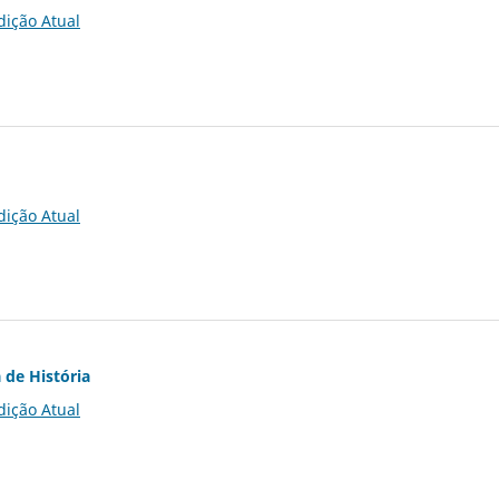
dição Atual
dição Atual
 de História
dição Atual