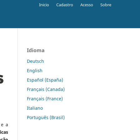
Inicio
Cadastro
Acesso
Sobre
Idioma
Deutsch
English
Español (España)
Français (Canada)
Français (France)
Italiano
Português (Brasil)
 e a
icas
ação