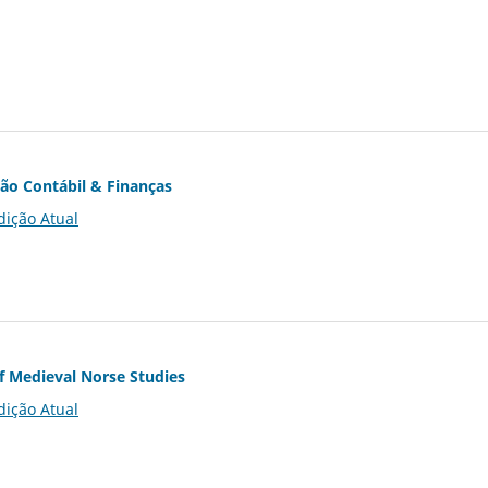
ção Contábil & Finanças
dição Atual
of Medieval Norse Studies
dição Atual