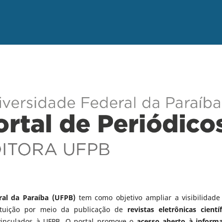
ral da Paraíba (UFPB)
tem como objetivo ampliar a visibilidade
tituição por meio da publicação de
revistas eletrônicas científ
vinculados à UFPB. O portal promove o
acesso aberto à inform