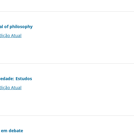
al of philosophy
dição Atual
iedade: Estudos
dição Atual
 em debate