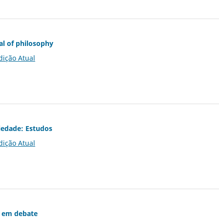
al of philosophy
dição Atual
iedade: Estudos
dição Atual
 em debate