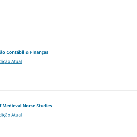
ção Contábil & Finanças
dição Atual
of Medieval Norse Studies
dição Atual