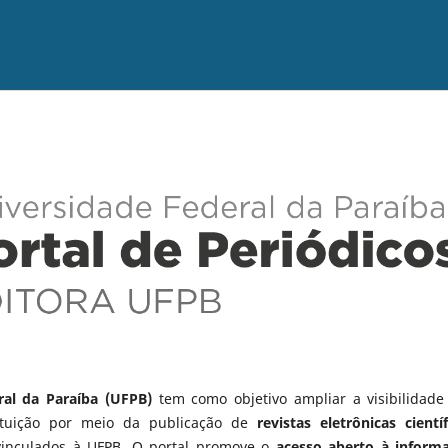
ral da Paraíba (UFPB)
tem como objetivo ampliar a visibilidade
tituição por meio da publicação de
revistas eletrônicas científ
vinculados à UFPB. O portal promove o
acesso aberto à inform