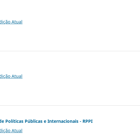
dição Atual
dição Atual
de Políticas Públicas e Internacionais - RPPI
dição Atual