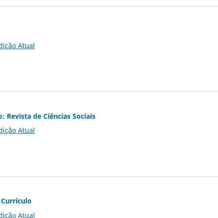
dição Atual
o: Revista de Ciências Sociais
dição Atual
 Currículo
dição Atual