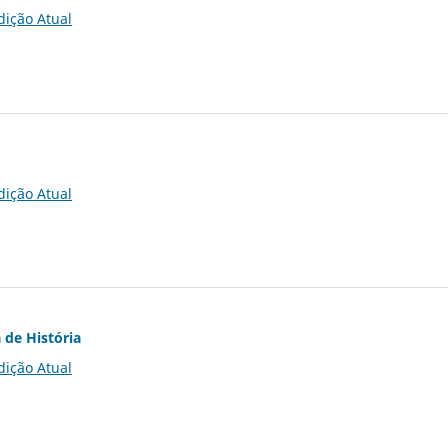
dição Atual
dição Atual
 de História
dição Atual