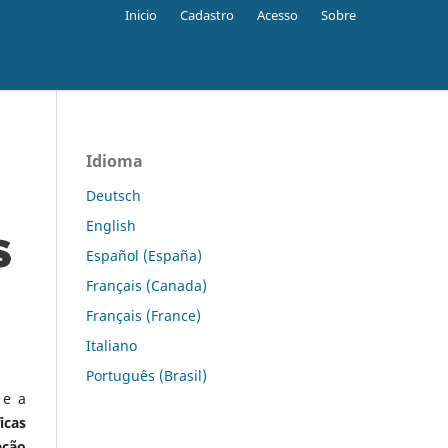
Inicio
Cadastro
Acesso
Sobre
Idioma
Deutsch
English
Español (España)
Français (Canada)
Français (France)
Italiano
Português (Brasil)
 e a
icas
ação