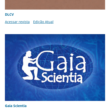
DLCV
Acessar revista
Edição Atual
Gaia Scientia