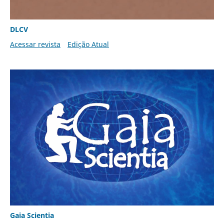
DLCV
Acessar revista
Edição Atual
Gaia Scientia