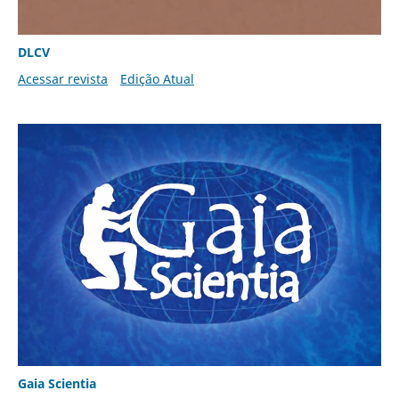
DLCV
Acessar revista
Edição Atual
Gaia Scientia