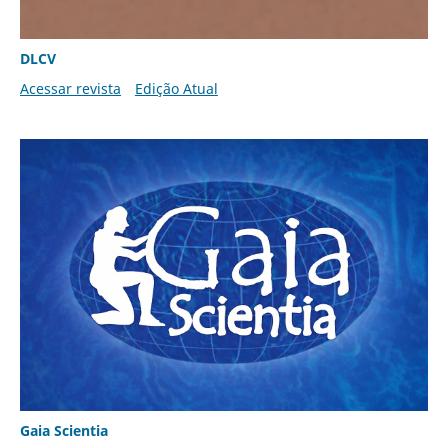
DLCV
Acessar revista
Edição Atual
Gaia Scientia