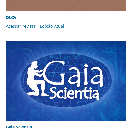
DLCV
Acessar revista
Edição Atual
Gaia Scientia