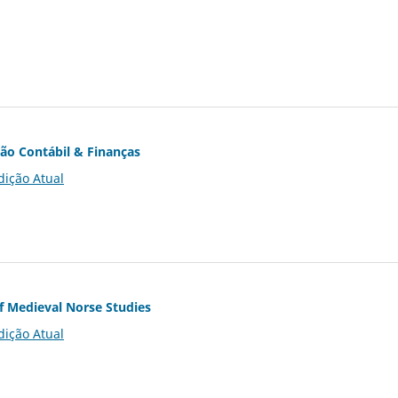
ção Contábil & Finanças
dição Atual
of Medieval Norse Studies
dição Atual