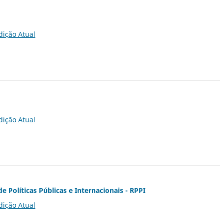
dição Atual
dição Atual
de Políticas Públicas e Internacionais - RPPI
dição Atual