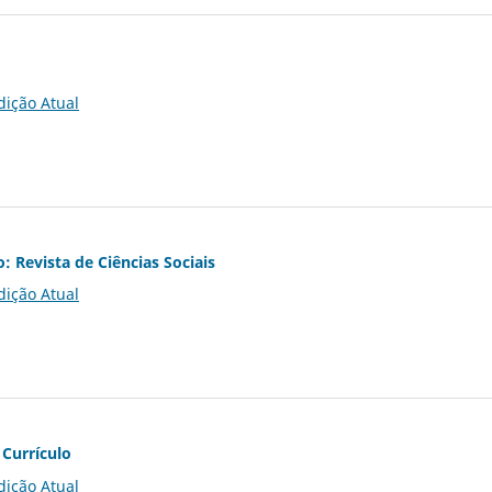
dição Atual
o: Revista de Ciências Sociais
dição Atual
 Currículo
dição Atual