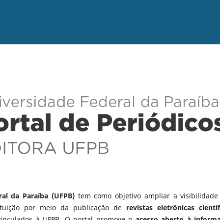
ral da Paraíba (UFPB)
tem como objetivo ampliar a visibilidade
tituição por meio da publicação de
revistas eletrônicas científ
vinculados à UFPB. O portal promove o
acesso aberto à inform