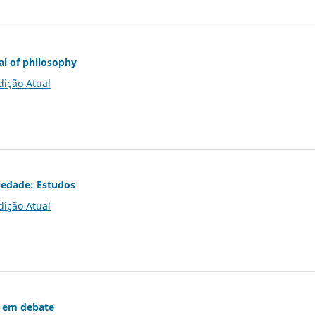
al of philosophy
dição Atual
iedade: Estudos
dição Atual
 em debate