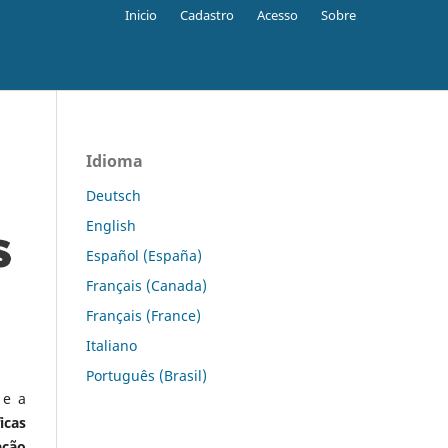
Inicio
Cadastro
Acesso
Sobre
Idioma
Deutsch
English
Español (España)
Français (Canada)
Français (France)
Italiano
Português (Brasil)
 e a
icas
ação