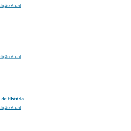
dição Atual
dição Atual
 de História
dição Atual