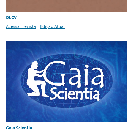
DLCV
Acessar revista
Edição Atual
Gaia Scientia