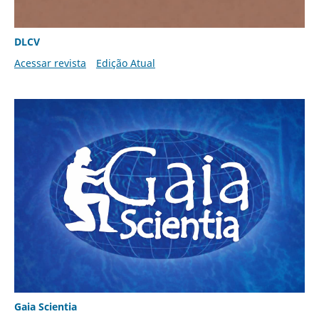
DLCV
Acessar revista
Edição Atual
Gaia Scientia