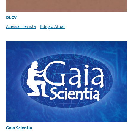
DLCV
Acessar revista
Edição Atual
Gaia Scientia