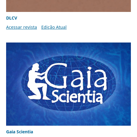
DLCV
Acessar revista
Edição Atual
Gaia Scientia