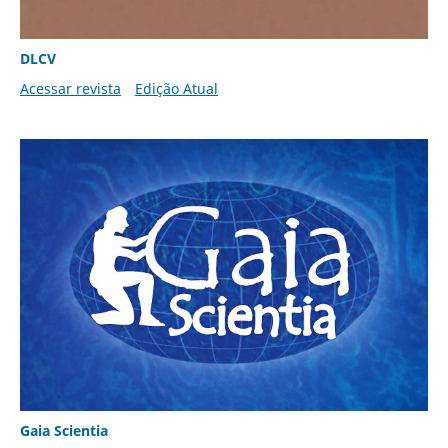
DLCV
Acessar revista
Edição Atual
Gaia Scientia