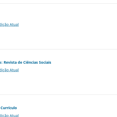
dição Atual
o: Revista de Ciências Sociais
dição Atual
 Currículo
dição Atual