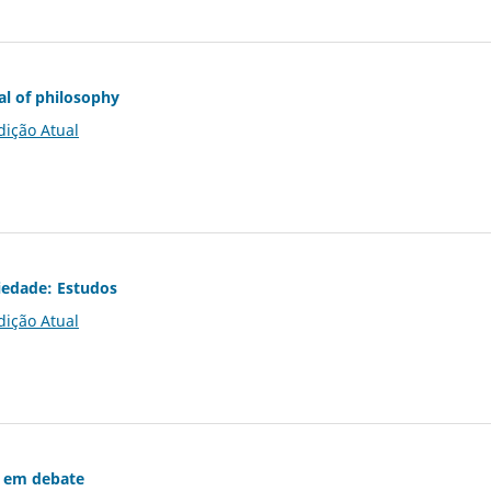
al of philosophy
dição Atual
iedade: Estudos
dição Atual
 em debate