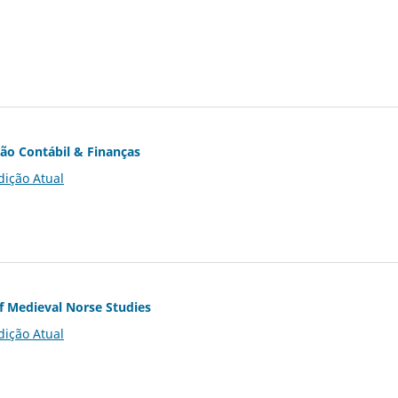
ção Contábil & Finanças
dição Atual
of Medieval Norse Studies
dição Atual