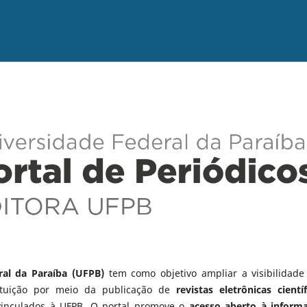
ral da Paraíba (UFPB)
tem como objetivo ampliar a visibilidade
tituição por meio da publicação de
revistas eletrônicas científ
vinculados à UFPB. O portal promove o
acesso aberto à inform