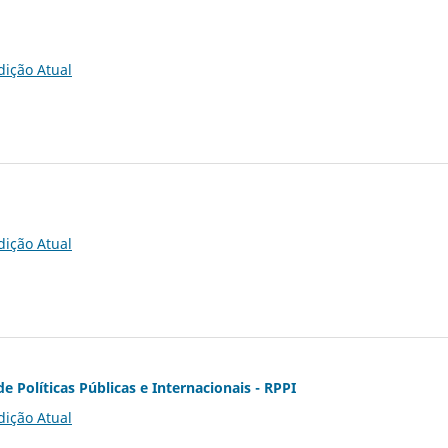
dição Atual
dição Atual
de Políticas Públicas e Internacionais - RPPI
dição Atual