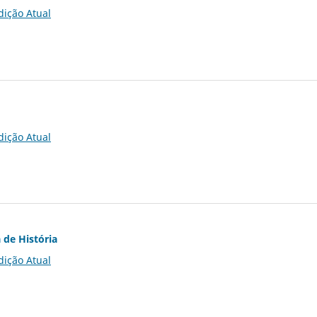
dição Atual
dição Atual
 de História
dição Atual