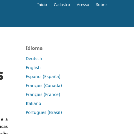
Inicio
Cadastro
Acesso
Sobre
Idioma
Deutsch
English
Español (España)
Français (Canada)
Français (France)
Italiano
Português (Brasil)
 e a
icas
ação