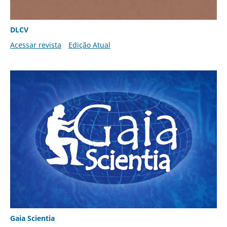
DLCV
Acessar revista
Edição Atual
Gaia Scientia