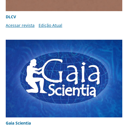
DLCV
Acessar revista
Edição Atual
Gaia Scientia