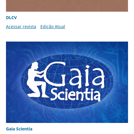
DLCV
Acessar revista
Edição Atual
Gaia Scientia