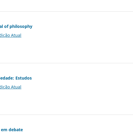
al of philosophy
dição Atual
iedade: Estudos
dição Atual
 em debate