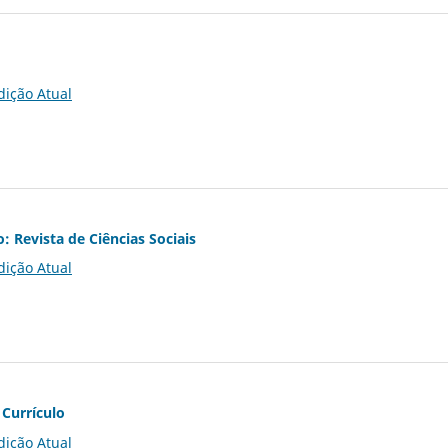
dição Atual
o: Revista de Ciências Sociais
dição Atual
 Currículo
dição Atual