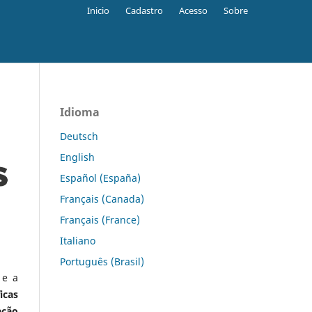
Inicio
Cadastro
Acesso
Sobre
Idioma
Deutsch
English
Español (España)
Français (Canada)
Français (France)
Italiano
Português (Brasil)
 e a
icas
ação