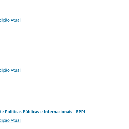
dição Atual
dição Atual
de Políticas Públicas e Internacionais - RPPI
dição Atual