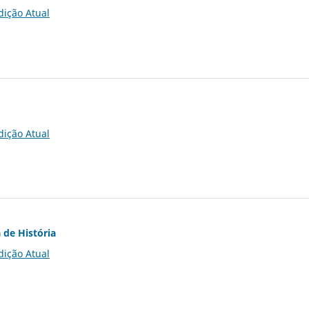
dição Atual
dição Atual
 de História
dição Atual