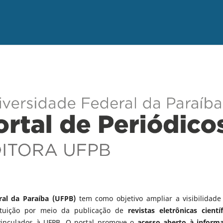
ral da Paraíba (UFPB)
tem como objetivo ampliar a visibilidade
tituição por meio da publicação de
revistas eletrônicas científ
vinculados à UFPB. O portal promove o
acesso aberto à inform