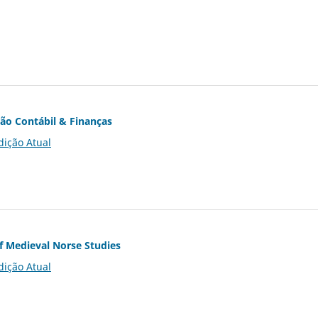
ção Contábil & Finanças
dição Atual
of Medieval Norse Studies
dição Atual