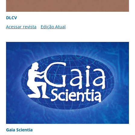
DLCV
Acessar revista
Edição Atual
Gaia Scientia