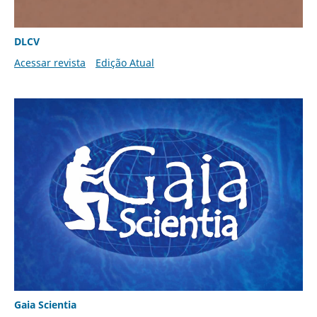
DLCV
Acessar revista
Edição Atual
Gaia Scientia