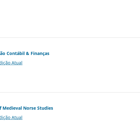
ção Contábil & Finanças
dição Atual
of Medieval Norse Studies
dição Atual