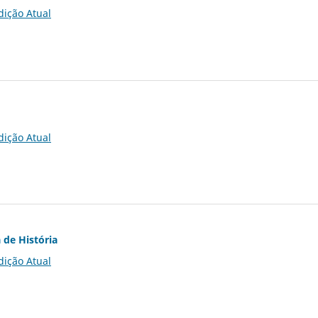
dição Atual
dição Atual
 de História
dição Atual