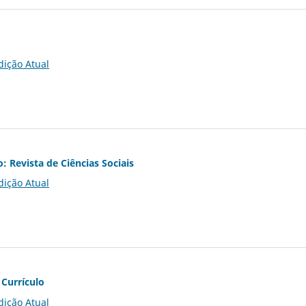
dição Atual
o: Revista de Ciências Sociais
dição Atual
 Currículo
dição Atual