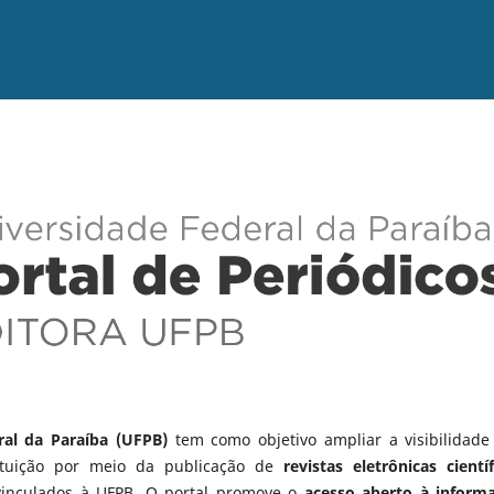
ral da Paraíba (UFPB)
tem como objetivo ampliar a visibilidade
tituição por meio da publicação de
revistas eletrônicas científ
vinculados à UFPB. O portal promove o
acesso aberto à inform