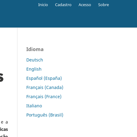
Inicio
Cadastro
Acesso
Sobre
Idioma
Deutsch
English
Español (España)
Français (Canada)
Français (France)
Italiano
Português (Brasil)
 e a
icas
ação