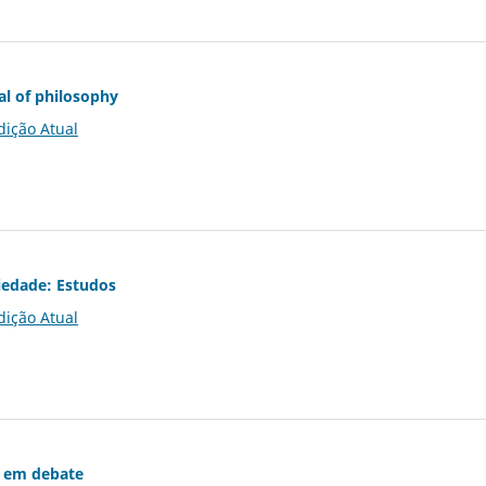
al of philosophy
dição Atual
iedade: Estudos
dição Atual
 em debate