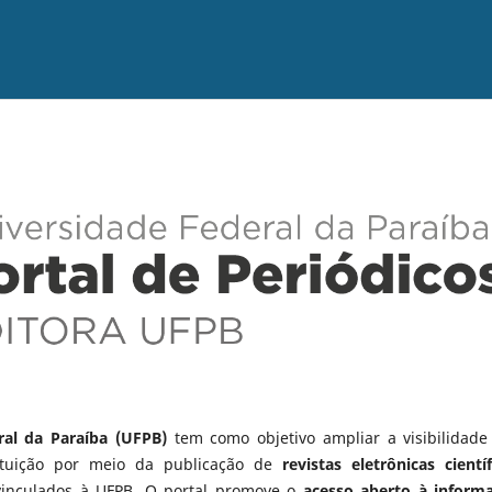
ral da Paraíba (UFPB)
tem como objetivo ampliar a visibilidade
tituição por meio da publicação de
revistas eletrônicas científ
vinculados à UFPB. O portal promove o
acesso aberto à inform