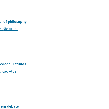
al of philosophy
dição Atual
iedade: Estudos
dição Atual
 em debate