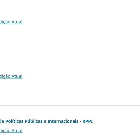
dição Atual
dição Atual
de Políticas Públicas e Internacionais - RPPI
dição Atual