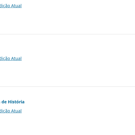
dição Atual
dição Atual
 de História
dição Atual