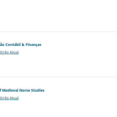
ção Contábil & Finanças
dição Atual
of Medieval Norse Studies
dição Atual