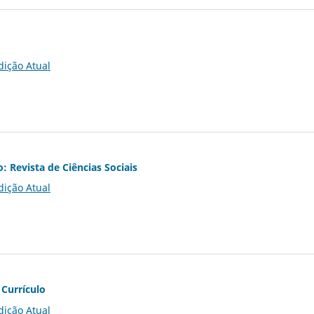
dição Atual
o: Revista de Ciências Sociais
dição Atual
 Currículo
dição Atual