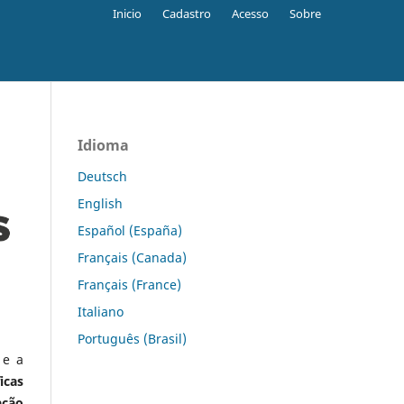
Inicio
Cadastro
Acesso
Sobre
Idioma
Deutsch
English
Español (España)
Français (Canada)
Français (France)
Italiano
Português (Brasil)
 e a
icas
ação