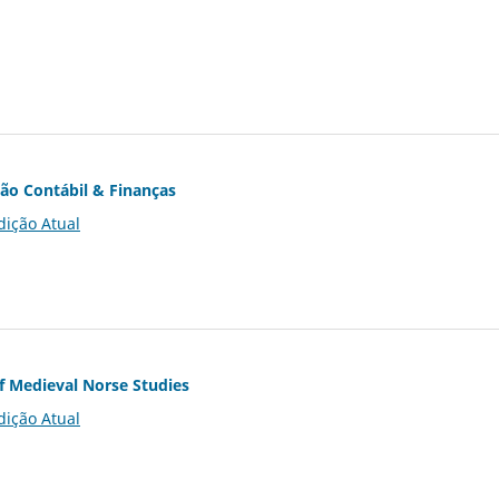
ção Contábil & Finanças
dição Atual
of Medieval Norse Studies
dição Atual