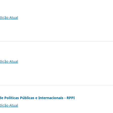
dição Atual
dição Atual
de Políticas Públicas e Internacionais - RPPI
dição Atual