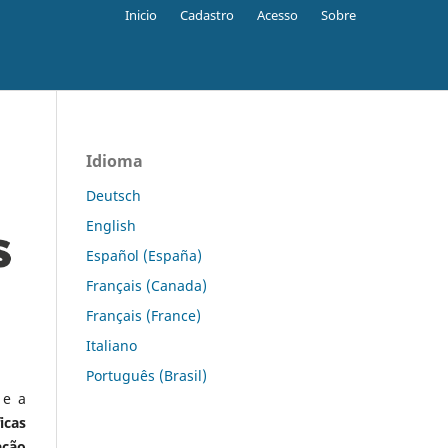
Inicio
Cadastro
Acesso
Sobre
Idioma
Deutsch
English
Español (España)
Français (Canada)
Français (France)
Italiano
Português (Brasil)
 e a
icas
ação