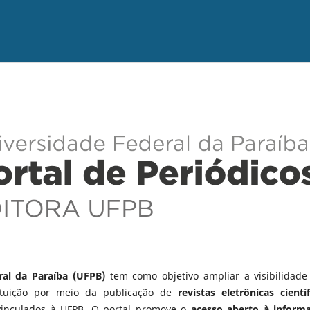
ral da Paraíba (UFPB)
tem como objetivo ampliar a visibilidade
tituição por meio da publicação de
revistas eletrônicas científ
vinculados à UFPB. O portal promove o
acesso aberto à inform