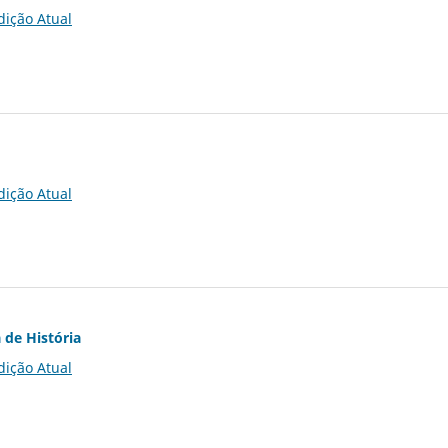
dição Atual
dição Atual
 de História
dição Atual