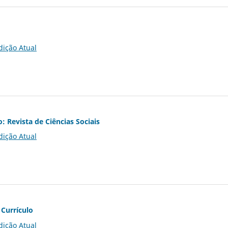
dição Atual
o: Revista de Ciências Sociais
dição Atual
 Currículo
dição Atual