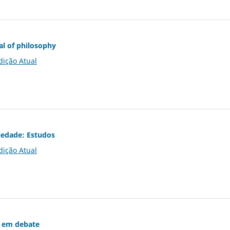
al of philosophy
dição Atual
iedade: Estudos
dição Atual
 em debate