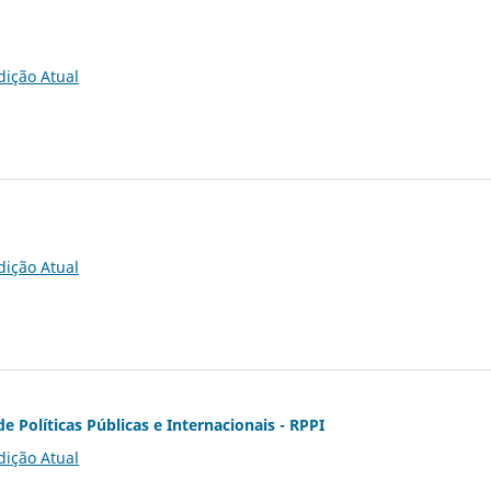
dição Atual
dição Atual
de Políticas Públicas e Internacionais - RPPI
dição Atual