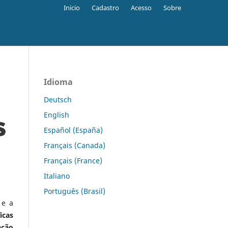
Inicio
Cadastro
Acesso
Sobre
Idioma
Deutsch
English
Español (España)
Français (Canada)
Français (France)
Italiano
Português (Brasil)
 e a
icas
ação