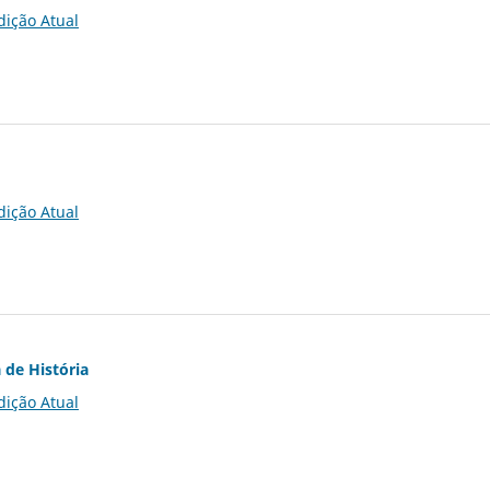
dição Atual
dição Atual
 de História
dição Atual