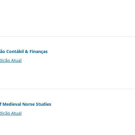
ção Contábil & Finanças
dição Atual
of Medieval Norse Studies
dição Atual