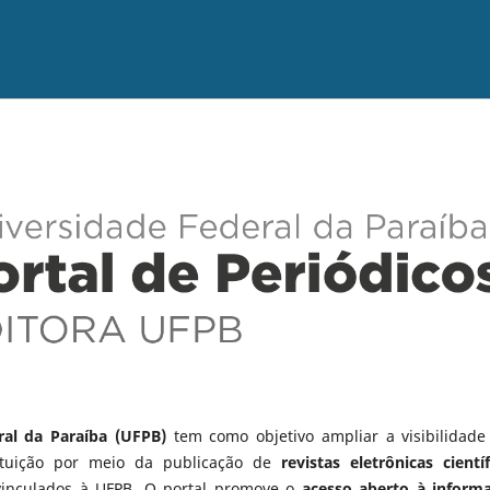
ral da Paraíba (UFPB)
tem como objetivo ampliar a visibilidade
tituição por meio da publicação de
revistas eletrônicas científ
vinculados à UFPB. O portal promove o
acesso aberto à inform