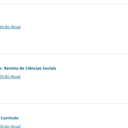
dição Atual
o: Revista de Ciências Sociais
dição Atual
 Currículo
dição Atual