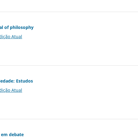
al of philosophy
dição Atual
iedade: Estudos
dição Atual
 em debate