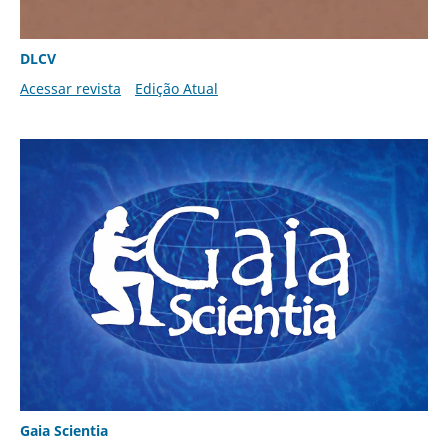
DLCV
Acessar revista
Edição Atual
Gaia Scientia