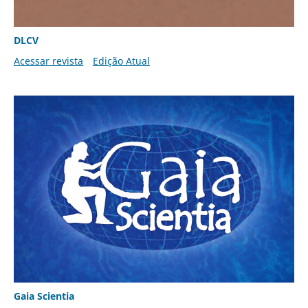
DLCV
Acessar revista
Edição Atual
Gaia Scientia