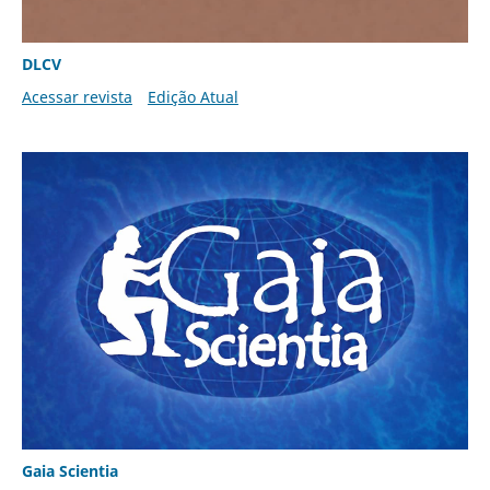
DLCV
Acessar revista
Edição Atual
Gaia Scientia