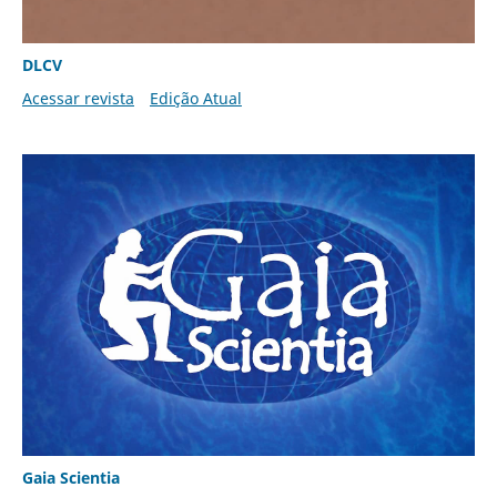
DLCV
Acessar revista
Edição Atual
Gaia Scientia