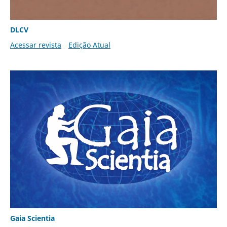
DLCV
Acessar revista
Edição Atual
Gaia Scientia