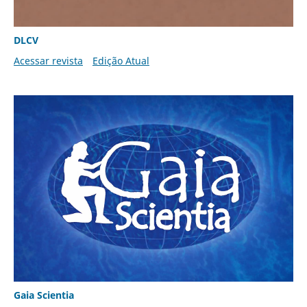
DLCV
Acessar revista
Edição Atual
Gaia Scientia