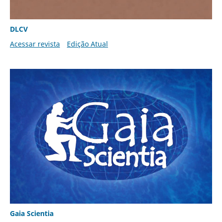
DLCV
Acessar revista
Edição Atual
Gaia Scientia