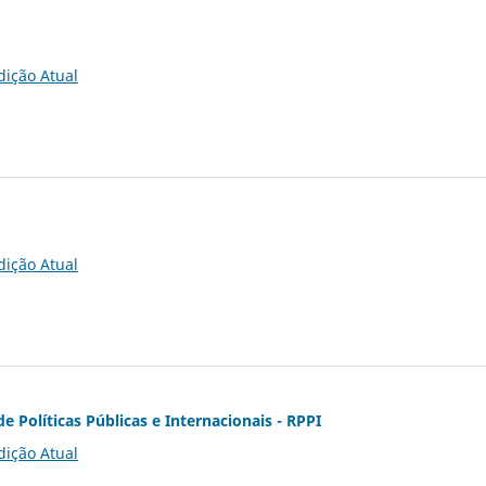
dição Atual
dição Atual
de Políticas Públicas e Internacionais - RPPI
dição Atual