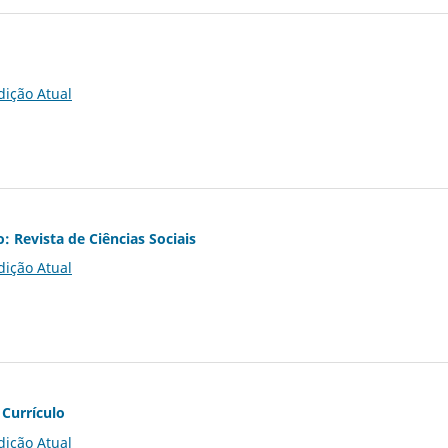
dição Atual
o: Revista de Ciências Sociais
dição Atual
 Currículo
dição Atual