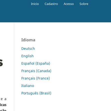
Inicio
Cadastro
Acesso
Sobre
Idioma
Deutsch
English
Español (España)
Français (Canada)
Français (France)
Italiano
Português (Brasil)
 e a
icas
ação