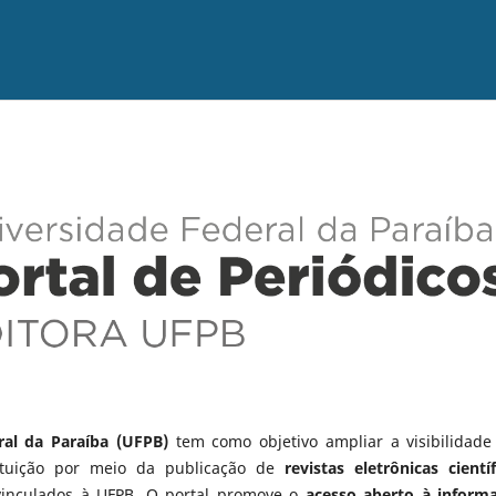
ral da Paraíba (UFPB)
tem como objetivo ampliar a visibilidade
tituição por meio da publicação de
revistas eletrônicas científ
vinculados à UFPB. O portal promove o
acesso aberto à inform