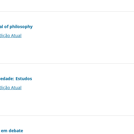
al of philosophy
dição Atual
iedade: Estudos
dição Atual
 em debate