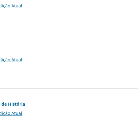
dição Atual
dição Atual
 de História
dição Atual