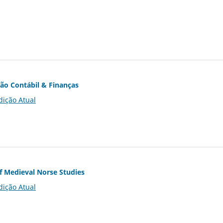
ção Contábil & Finanças
dição Atual
of Medieval Norse Studies
dição Atual