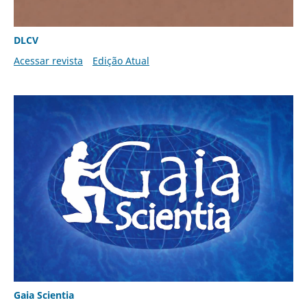
DLCV
Acessar revista
Edição Atual
Gaia Scientia