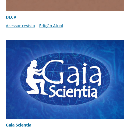
DLCV
Acessar revista
Edição Atual
Gaia Scientia