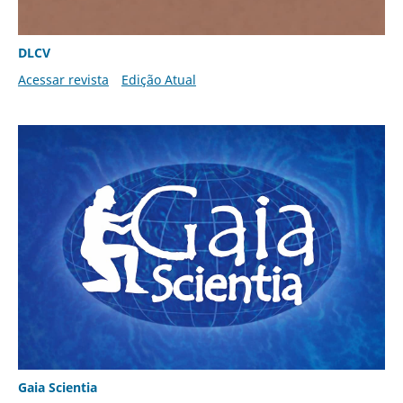
DLCV
Acessar revista
Edição Atual
Gaia Scientia