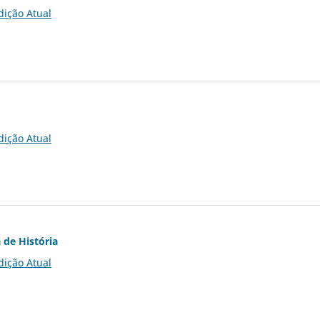
dição Atual
dição Atual
 de História
dição Atual