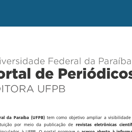
ral da Paraíba (UFPB)
tem como objetivo ampliar a visibilidade
tituição por meio da publicação de
revistas eletrônicas científ
vinculados à UFPB. O portal promove o
acesso aberto à inform