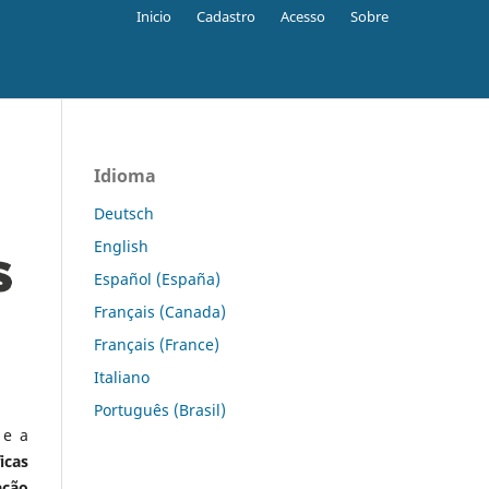
Inicio
Cadastro
Acesso
Sobre
Idioma
Deutsch
English
Español (España)
Français (Canada)
Français (France)
Italiano
Português (Brasil)
 e a
icas
ação