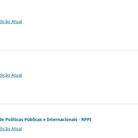
dição Atual
dição Atual
de Políticas Públicas e Internacionais - RPPI
dição Atual