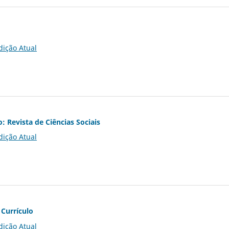
dição Atual
o: Revista de Ciências Sociais
dição Atual
 Currículo
dição Atual