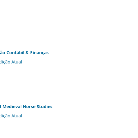
ção Contábil & Finanças
dição Atual
of Medieval Norse Studies
dição Atual