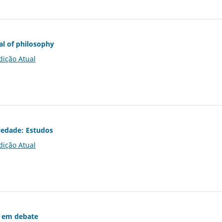
al of philosophy
dição Atual
iedade: Estudos
dição Atual
 em debate