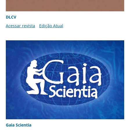
DLCV
Acessar revista
Edição Atual
Gaia Scientia